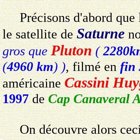
Précisons d'abord que l'
Saturne
le satellite de
n
Pluton
gros que
(
2280k
(
4960 km
) )
, filmé en
fin
Cassini Huy
américaine
1997
de
Cap Canaveral A
On découvre alors ceci e