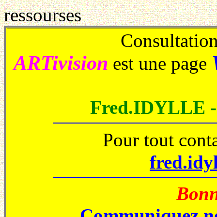
ressourses
Consultations
ARTivision
est une page
Fred.IDYLLE 
Pour tout cont
fred.idy
Bonne
Communiquez no