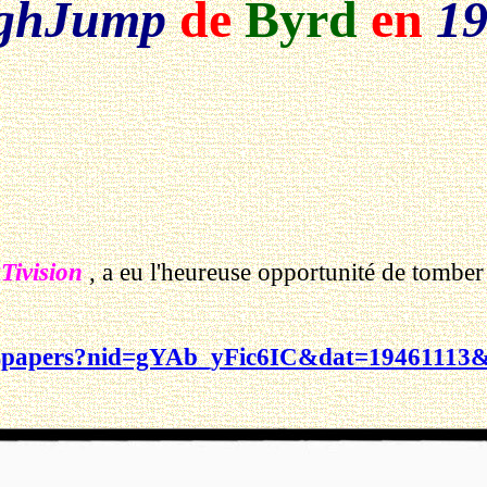
ghJump
de
Byrd
en
1
Tivision
, a eu l'heureuse opportunité de tomber 
ewspapers?nid=gYAb_yFic6IC&dat=19461113&