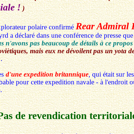
iale !
)
Rear Admiral 
xplorateur polaire confirmé
Byrd a déclaré dans une conférence de presse qu
us n'avons pas beaucoup de détails à ce propos
Soviètiques, mais eux ne dévoilent pas un yota 
)
.
es
d'une expedition britannique
, qui était sur le
ble pour cette expedition navale - à l'endroit où
.
Pas de revendication territorial