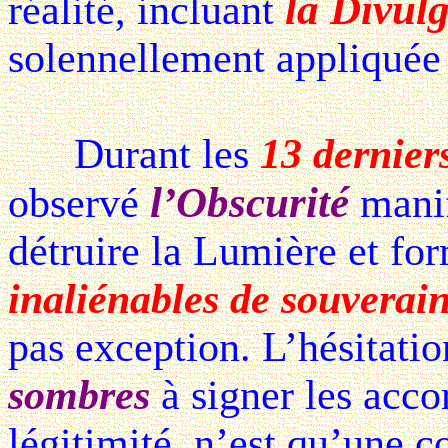
la Divul
réalité, incluant
solennellement appliquée 
Durant les
13 dernier
l’Obscurité
observé
manif
détruire la Lumière et f
inaliénables de souverai
pas exception. L’hésitati
sombres
à signer les accor
légitimité, n’est qu’une c