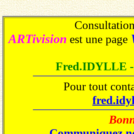
Consultations
ARTivision
est une page
Fred.IDYLLE 
Pour tout cont
fred.idy
Bonne
Communiquez no