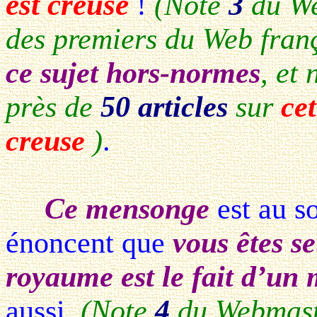
est creuse
!
(Note
3
du We
des premiers du Web fran
ce sujet hors-normes
, et
près de
50 articles
sur
cet
creuse
)
.
Ce mensonge
est au s
énoncent que
vous êtes se
royaume est le fait d’un
aussi.
(Note
4
du Webmaste