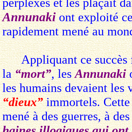
perplexes et les plaçait d
Annunaki
ont exploité c
rapidement mené au monde
Appliquant ce succès fo
la
“mort”
, les
Annunaki
o
les humains devaient les
“dieux”
immortels. Cette 
mené à des guerres, à de
haines illogiques qui ont