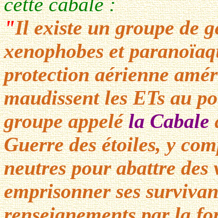
cette cabale :
"
Il existe un groupe de 
xenophobes et paranoïaqu
protection aérienne améri
maudissent les ETs au poi
groupe appelé
la Cabale
Guerre des étoiles, y com
neutres pour abattre des 
emprisonner ses survivan
renseignements par la fo