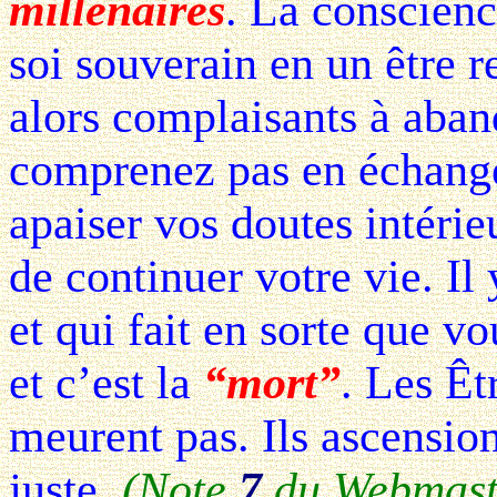
millénaires
. La conscienc
soi souverain en un être 
alors complaisants à aba
comprenez pas en échange
apaiser vos doutes intéri
de continuer votre vie. Il 
et qui fait en sorte que v
et c’est la
“
mort
”
. Les Êt
meurent pas. Ils ascensi
juste.
(Note
7
du Webmaster