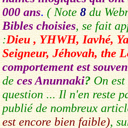
000 ans
.
( Note
8
du Web
Bibles choisies
, se fait a
:
Dieu , YHWH, Iavhé, Yah
Seigneur, Jéhovah, the Lo
comportement est souvent
de
ces Anunnaki
?
On est 
question ... Il n'en reste
publié de nombreux artic
est encore bien faible)
, su