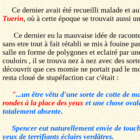
Ce dernier avait été recueilli malade et au 
Tuerin
, où à cette époque se trouvait auss
Ce dernier eu la mauvaise idée de raconter à
sans etre tout à fait rétabli se mis à fouine p
salle en forme de polygones et eclairé par une
couloirs , il se trouva nez à nez avec des sor
découvrit que ces momie ne portait pad le moin
resta cloué de stupéfaction car c'était :
"
...un être vêtu d'une sorte de cotte de ma
rondes à la place des yeux
et une chose ovale 
totalement absente.
Spencer eut naturellement envie de toucher 
yeux de terrifiants éclairs verdâtres.