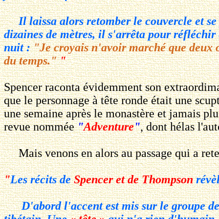
Il laissa alors retomber le couvercle et se 
dizaines de mètres, il s'arrêta pour réfléchir
nuit :
"Je croyais n'avoir marché que deux ou 
du temps."
"
Spencer raconta évidemment son extraordimaire
que le personnage à tête ronde était une scup
une semaine après le monastère et jamais plus
revue nommée
"
Adventure
"
, dont hélas l'au
Mais venons en alors au passage qui a reten
"
Les récits de
Spencer et de Thompson
révèl
D'abord l'accent est mis sur le groupe des
tibétain. Une
« tête »
qui n'a rien d'humain, 