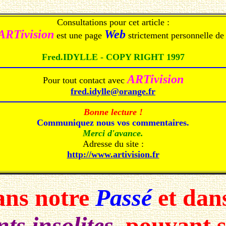
Consultations pour cet article :
ARTivision
Web
est une page
strictement personnelle de 
Fred.IDYLLE - COPY RIGHT 1997
ARTivision
Pour tout contact avec
fred.idylle@orange.fr
Bonne lecture !
Communiquez nous vos commentaires.
Merci d'avance.
Adresse du site :
http://www.artivision.fr
ans notre
Passé
et dan
ts insolites
, pouvant 