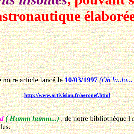
astronautique élaborée
notre article lancé le
10/03/1997
(Oh la..la..
http://www.artivision.fr/aeronef.html
rd
( Humm humm...)
, de notre bibliothèque l
les.