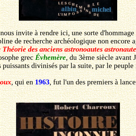
us invite à rendre ici, une sorte d'hommage
ipline de recherche archéologique non encore ag
a Théorie des anciens astronoautes astronaute
losophe grec
Évhemère
, du 3ème siècle avant J
 puissants divinisés par la suite, par le peuple
roux
, qui en
1963
, fut l'un des premiers à lanc