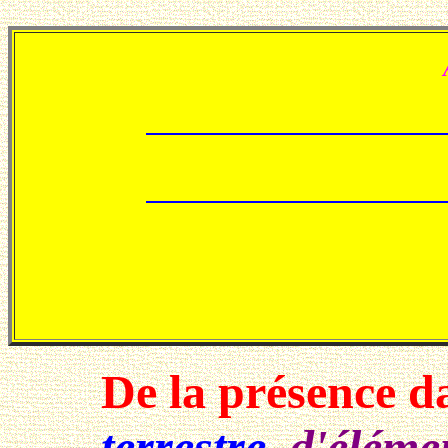
De la présence d
terrestre
,
d'élémen