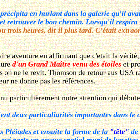
précipita en hurlant dans la galerie qu'il av
 et retrouver le bon chemin. Lorsqu'il respira l
trois heures, dit-il plus tard. C'était extrao
 aventure en affirmant que c'etait la vérité, 
ture
d'un Grand Maître venu des étoiles
et pr
 on ne le revit. Thomson de retour aus USA rac
teur ne donne pas les références.
u particulièrement notre attention qui débute
ent deux particuliarités importantes dans le 
 Pléiades et ensuite la forme de la
"tête"
de 
qui porte un casque spatial muni de lunettes