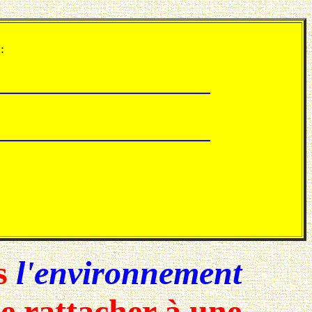
:
s
l'environnement
se rattacher à une