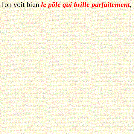
l'on voit bien
le pôle qui brille parfaitement
,