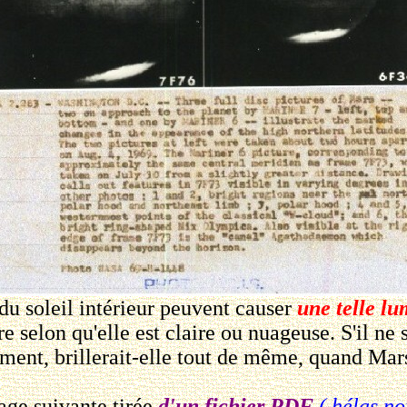
 soleil intérieur peuvent causer
une telle lu
e selon qu'elle est claire ou nuageuse. S'il ne 
ment, brillerait-elle tout de même, quand Mars
ge suivante tirée
d'un fichier PDF
( hélas n