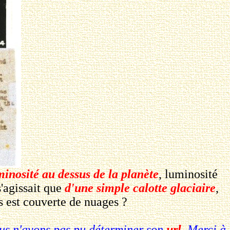
minosité au dessus de la planète
, luminosité
s'agissait que
d'une simple calotte glaciaire
,
 est couverte de nuages ?
ous n'avons pas pu déterminer son
url
. Merci à