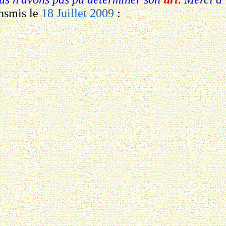
ansmis le
18 Juillet 2009
: