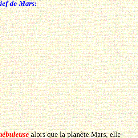
lief de Mars:
nébuleuse
alors que la planète Mars, elle-