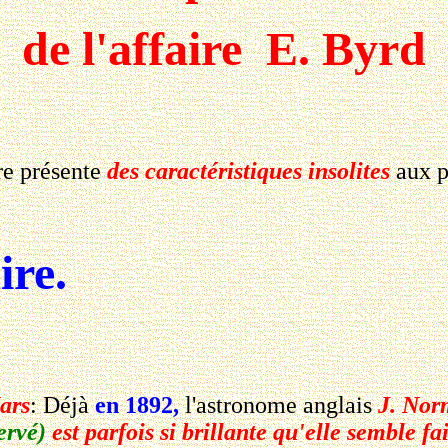
de l'affaire E. Byrd
re présente
des caractéristiques insolites
aux p
ire.
ars
: Déjà
en 1892,
l'astronome anglais
J. Nor
ervé)
est parfois si brillante qu'elle semble f