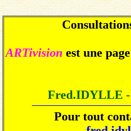
Consultations
ARTivision
est une pag
Fred.IDYLLE 
Pour tout con
fred.idy