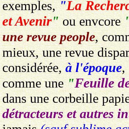
"
La Recher
exemples,
et Avenir
"
ou envcore
une revue people
, co
mieux, une revue disp
considérée,
à l'époque
,
Feuille d
comme une
"
dans une corbeille papi
détracteurs et autres in
jamais
(sauf sublime ac