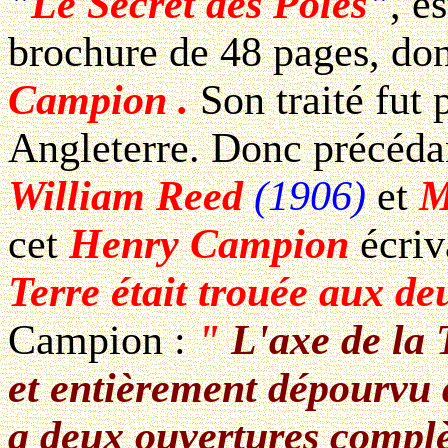
"
Le Secret des Pôles
"
, e
brochure de 48 pages, dont
Campion .
Son traité fut
Angleterre. Donc précédan
William Reed
(1906)
et
M
cet
Henry Campion
écriv
Terre était trouée aux de
Campion :
"
L'axe de la 
et entièrement dépourvu 
a deux ouvertures complè