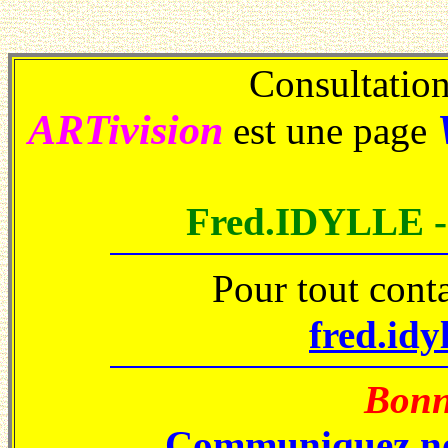
Consultations
ARTivision
est une page
Fred.IDYLLE 
Pour tout cont
fred.idy
Bonne
Communiquez no