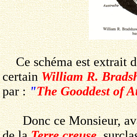
Ce schéma est extrait d
certain
William R. Brad
par :
"
The Gooddest of At
Donc ce Monsieur, avait
de la
Terre creuse
, surcla