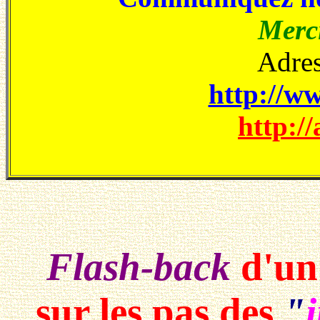
Merci
Adres
http://ww
http://
Flash-back
d'un 
sur les pas des
"