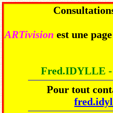
Consultations
ARTivision
est une pag
Fred.IDYLLE 
Pour tout con
fred.idy