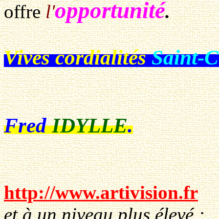
opportunité
offre
l'
.
Vives cordialités
Saint-C
Fred
IDYLLE
.
http://www.artivision.fr
et à un niveau plus élevé :