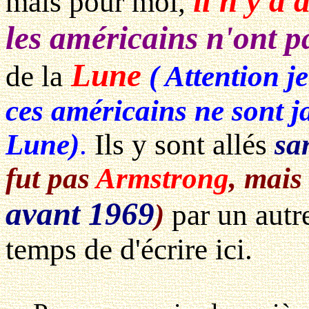
il n'y a
mais pour moi,
les américains n'ont p
Lune
de la
( Attention j
ces américains ne sont j
Lune)
.
Ils y sont allés
sa
fut pas
Armstrong
, mai
avant 1969
)
par un autre
temps de d'écrire ici.