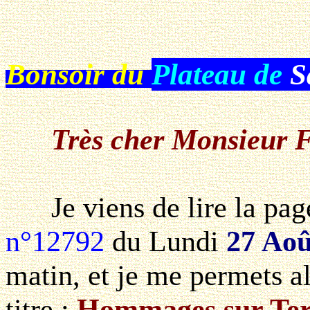
Bonsoir du
Plateau de
S
Très cher Monsieur F.
Je viens de lire la page
n°12792
du Lundi
27 Aoû
matin, et je me permets al
titre :
Hommages sur Terr