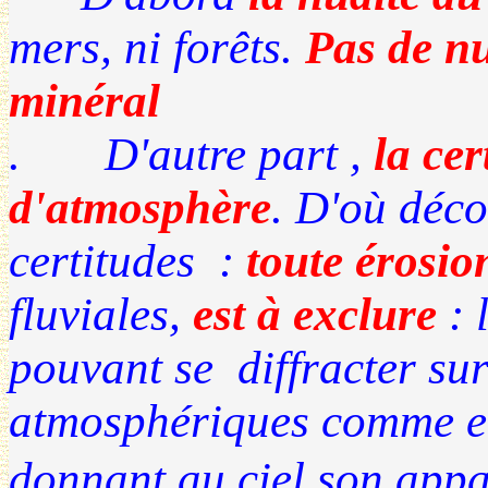
mers, ni forêts.
Pas de n
minéral
. D'autre part ,
la cer
d'atmosphère
. D'où déco
certitudes :
toute érosio
fluviales,
est à exclure
: 
pouvant se diffracter sur
atmosphériques comme ell
donnant au ciel son app