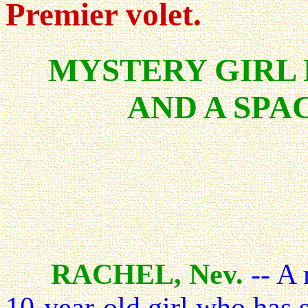
Premier volet.
MYSTERY GIRL
AND A SPA
RACHEL, Nev.
-- A
10-year-old girl who has 