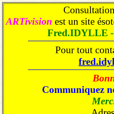
Consultations
ARTivision
est un site éso
Fred.IDYLLE 
Pour tout cont
fred.idy
Bonne
Communiquez no
Merci
Adres