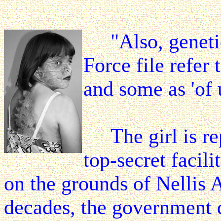
"Also, genetic 
Force file refe
and some as 'of 
The girl is rep
top-secret facil
on the grounds of Nellis 
decades, the government de