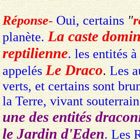
Réponse
-
Oui, certains
"
r
La caste domina
planète.
reptilienne
. les entités 
Le Draco
appelés
.
Les a
verts, et certains sont br
la Terre, vivant souterrai
une des entités dracon
le Jardin d'Eden
. Les 