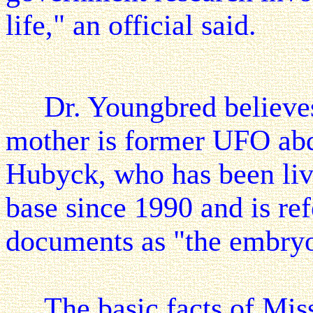
life," an official said.
Dr. Youngbred believes
mother is former UFO abd
Hubyck, who has been liv
base since 1990 and is ref
documents as "the embryo
The basic facts of Miss 