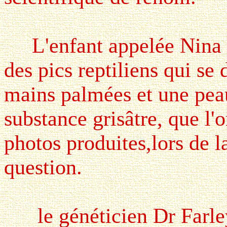
L'enfant appelée Nina a 
des pics reptiliens qui se 
mains palmées et une peau
substance grisâtre, que l'
photos produites,lors de l
question.
le généticien Dr Farle