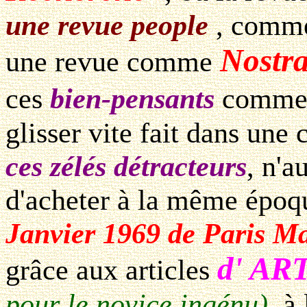
une revue people
, com
Nostr
une revue comme
ces
bien-pensants
comme
glisser vite fait dans une
ces zélés détracteurs
, n'a
d'acheter à la même époq
Janvier 1969 de Paris M
d' ART
grâce aux articles
pour le novice ingénu)
, à