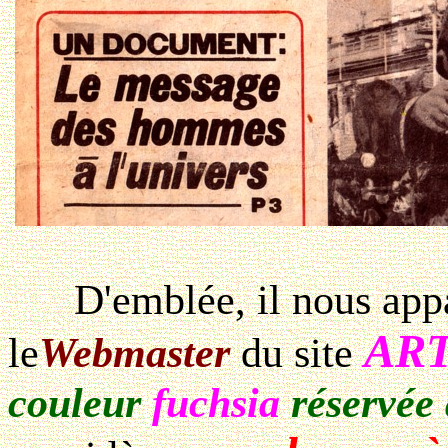
D'emblée, il nous appart
ART
le
Webmaster
du site
couleur
fuchsia
réservée 