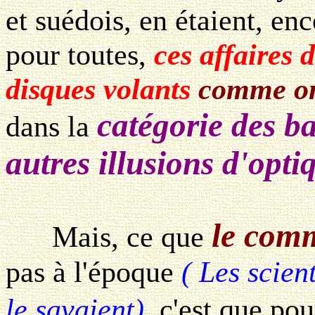
et suédois, en étaient, en
pour toutes,
ces affaires 
disques volants
comme on 
catégorie des b
dans la
autres illusions d'opti
le com
Mais, ce que
pas à l'époque
( Les scie
le savaient)
, c'est que po