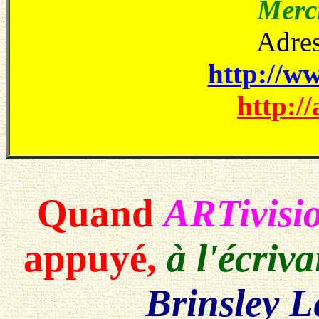
Merci
Adres
http://ww
http://
Quand
ARTivisi
appuyé,
à l'écriva
Brinsley L