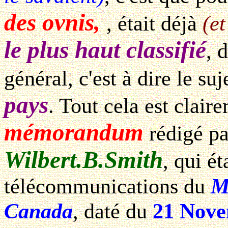
des ovnis,
, était déjà
(et
le plus haut classifié
, 
général, c'est à dire le su
pays
. Tout cela est clair
mémorandum
rédigé p
Wilbert.B.Smith
, qui é
télécommunications du
M
Canada
, daté du
21 Nove