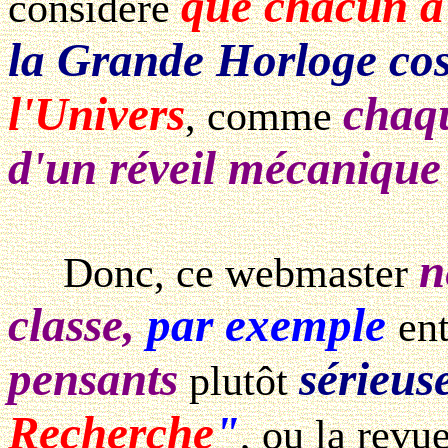
que chacun à 
considère
la Grande Horloge co
l'Univers
chaqu
, comme
d'un réveil mécanique 
n
Donc, ce webmaster
classe,
par exemple
en
pensants
sérieus
plutôt
Recherche
"
, ou la revu