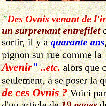
"
Des Ovnis venant de l'in
un surprenant entrefilet
q
sortir, il y a
quarante ans
pignon sur rue comme la
Avenir
"
..etc.
alors que c
seulement, à se poser la 
de ces Ovnis ?
Voici par
d'un article de
19 pages
d