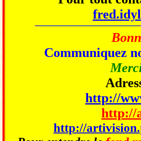
fred.idy
Bonne
Communiquez no
Merci
Adress
http://www
http://
http://artivisio