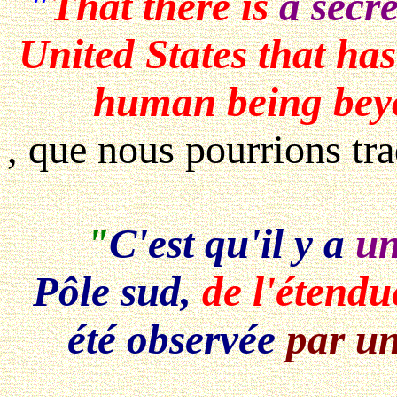
"
That there is
a secr
United States that h
human being beyo
, que nous pourrions tr
"
C'est qu'il y a
un
Pôle sud,
de l'étend
été observée
par u