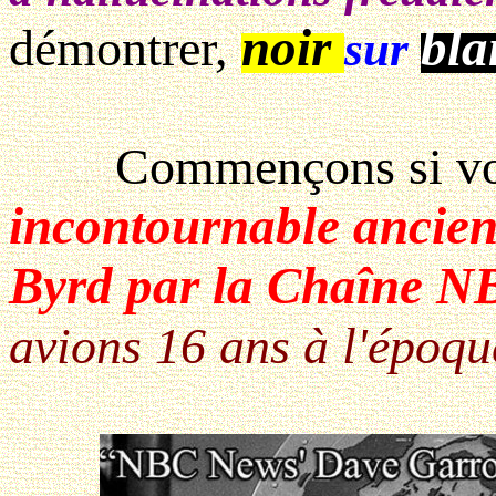
noir
bla
démontrer,
sur
Commençons si vous 
incontournable ancien
Byrd par
la Chaîne N
avions 16 ans à l'époqu