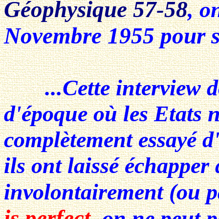
Géophysique 57-58
, o
Novembre 1955 pour se
...Cette interview do
d'époque où les Etats 
complètement essayé d'é
ils ont laissé échappe
involontairement
(ou p
is perfect
, on ne peut p