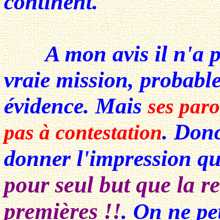
continent.
A mon avis il n'a pas
vraie mission, probabl
évidence. Mais
ses paro
. Don
pas à contestation
donner l'impression q
pour seul but que la r
premières !!
. On ne p