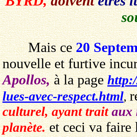
BYRD,
doivent
êtres l
so
Mais ce
20 Septem
nouvelle et furtive inc
Apollos,
à la page
http:
r
lues-avec-respect.html
,
culturel, ayant trait
aux 
et ceci va faire 
planète.