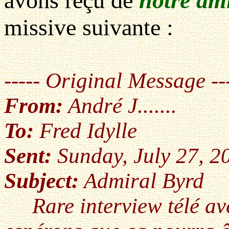
avons reçu de
notre am
missive suivante :
----- Original Message --
From:
André J.......
To:
Fred Idylle
Sent:
Sunday, July 27, 
Subject:
Admiral Byrd
Rare interview télé ave