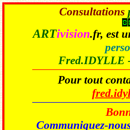
Consultations
ART
ivision
.fr
, est 
perso
Fred.IDYLLE 
Pour tout conta
fred.id
Bonne
Communiquez-nou