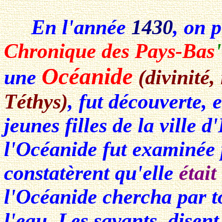
En l'année
1430
, on 
Chronique des Pays-Bas
Océanide
une
(divinité,
Téthys)
, fut découverte, 
jeunes filles de la vill
l'Océanide fut examinée 
constatèrent qu'elle
était
l'Océanide chercha par to
l'eau. Les savants, disent