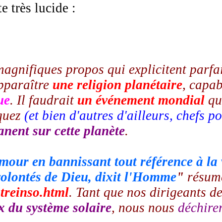
 très lucide :
gnifiques propos qui explicitent parfa
pparaître
une religion planétaire
, capab
ue
. Il faudrait
un événement mondial
qui
oquez
(et bien d'autres d'ailleurs, chefs p
nent sur cette planète
.
Amour en bannissant tout référence à la 
volontés de Dieu, dixit l'Homme
"
résume
treinso.html
. Tant que nos dirigeants de
x du système solaire
, nous nous
déchirer