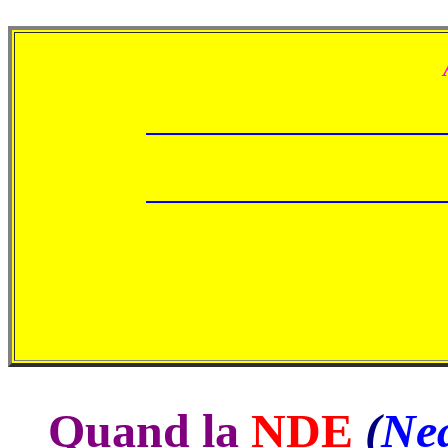
Quand la
NDE
(
Nea