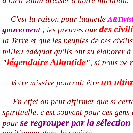
a bien voulu dresser à notre intention.
C'est la raison pour laquelle
ARTivis
des civi
gouvernent
, les preuves que
la Terre et que les peuples de ces civi
milieu adéquat qu'ils ont su élaborer à 
légendaire Atlantide
"
"
, si nous ne
un ulti
Votre missive pourrait être
En effet on peut affirmer que si certa
spirituelle, c'est souvent pour ces gens
se regrouper par la sélection 
pour
positionner dans la société.