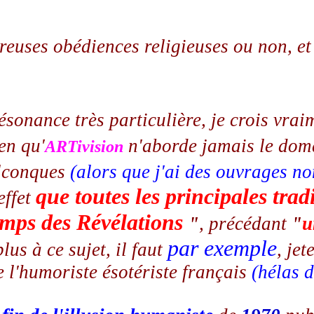
reuses obédiences religieuses ou non, et
 résonance très particulière, je crois vr
en qu'
n'aborde jamais le do
ARTivision
elconques
(alors que j'ai des ouvrages no
que toutes les principales tradi
effet
mps des Révélations
"
, précédant
"
u
par exemple
lus à ce sujet, il faut
, jet
 l'humoriste ésotériste français
(hélas 