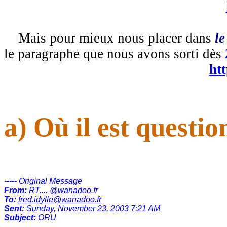
Mais pour mieux nous placer dans
le
le paragraphe que nous avons sorti dès
htt
a) Où il est questio
----- Original Message
From:
RT.... @wanadoo.fr
To:
fred.idylle@wanadoo.fr
Sent:
Sunday, November 23, 2003 7:21 AM
Subject:
ORU