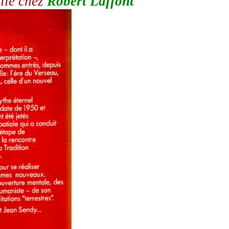
lié chez
Robert Laffont