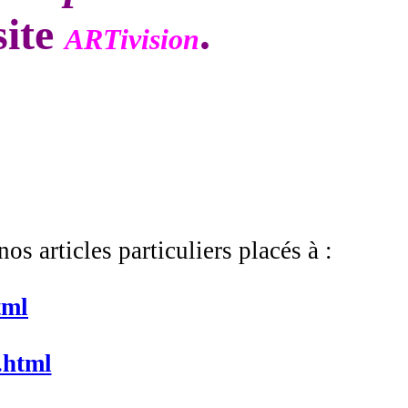
site
.
ARTivision
s articles particuliers placés à :
tml
.html