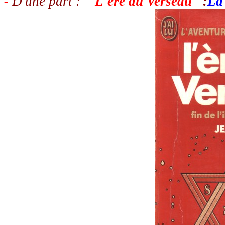
-
D'une part :
"
L'ère du Verseau
":
La 