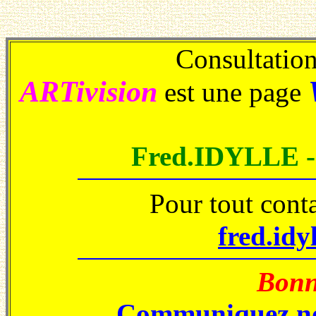
Consultations
ARTivision
est une page
Fred.IDYLLE 
Pour tout cont
fred.idy
Bonne
Communiquez no