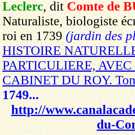
Leclerc
, dit
Comte de 
Naturaliste, biologiste éc
roi en 1739
(jardin des p
HISTOIRE NATURELL
PARTICULIERE, AVEC
CABINET DU ROY. Tome
1749...
http://www.canalacad
du-Com