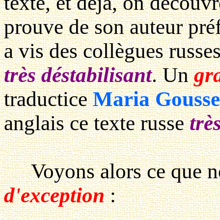
texte, et déjà, on découvr
prouve de son auteur pré
a vis des collègues russes
très déstabilisant
. Un
gr
traductice
Maria Gouss
anglais ce texte russe
trè
Voyons alors ce que no
d'exception
: