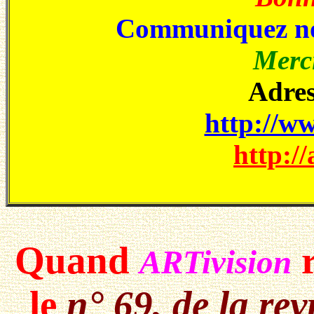
Communiquez no
Merci
Adres
http://ww
http://
Quand
r
ARTivision
le
n° 69, de la re