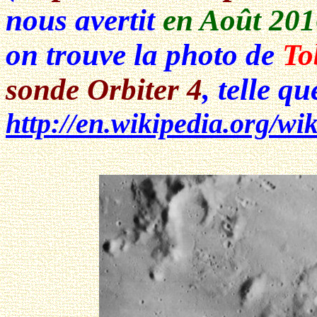
nous avertit
en Août 20
on trouve la photo de
To
sonde Orbiter 4
, telle qu
http://en.wikipedia.org/w