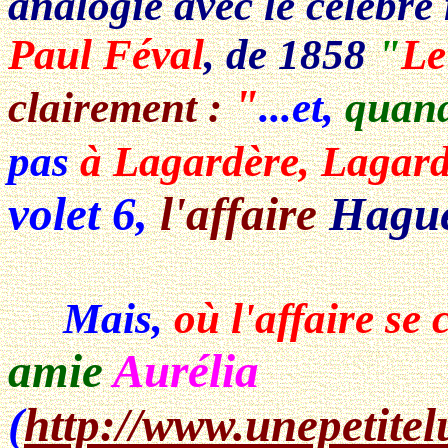
analogie avec le célèbre
Paul Féval
, de 1858
"
Le
"
clairement :
...et,
quand
pas
à Lagardère,
Lagard
volet 6,
l'affaire
Hagu
Mais,
où l'affaire se 
amie
Aurélia
(
http://www.unepetit