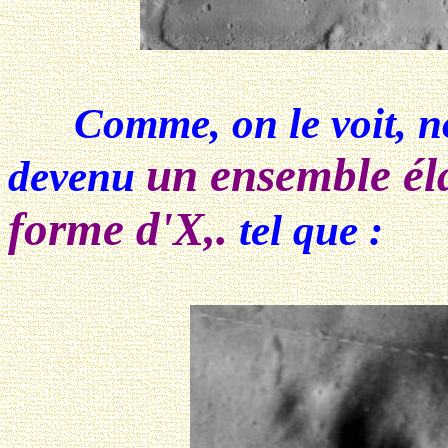
Comme, on le voit, n
un ensemble éla
devenu
forme d'X,.
tel que :