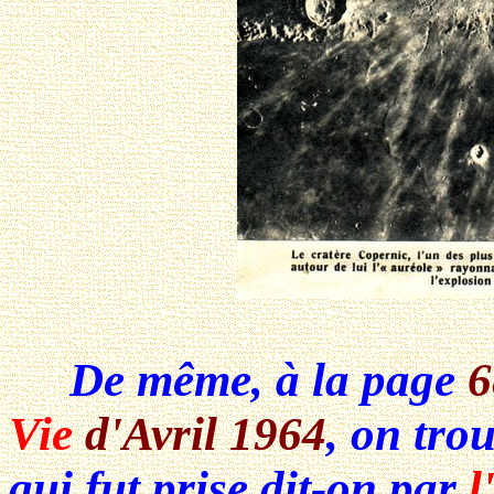
De même, à la page
6
Vie
d'Avril 1964
, on tro
qui fut prise dit-on par
l