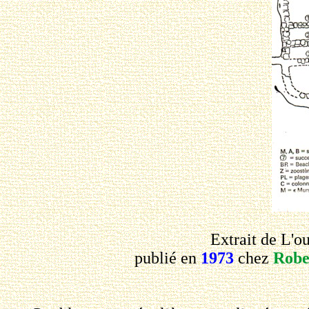
Extrait de L'o
publié en
1973
chez
Robe