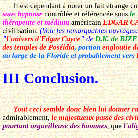
Il est cependant à noter un fait étrange co
sous hypnose
contrôlée et référencée sous
le
thérapeute et médium
américain
EDGAR C
civilisation,
(Voir les remarquables ouvrages
"
l'univers d'Edgar Cayce
"
de
D.K. de BI
des temples de Poséidia
, portion
engloutie d
au large de la Floride et probablement vers
III Conclusion.
Tout ceci semble donc bien lui donner r
admirablement,
le majestueux passé des civi
pourtant orgueilleuse des hommes
, que
l'al