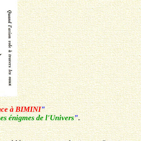
nce à BIMINI
"
es énigmes de l'Univers
"
.