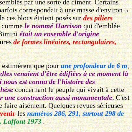
semblés par une sorte de ciment. Certains
parfois correspondait à une masse d'environ 5
de ces blocs étaient posés sur
des piliers
es, comme
le nommé Harrison
qui d'emblée
 Bimini
était un ensemble d'origine
tures
de formes linéaires, rectangulaires,
, estimèrent que pour
une profondeur de 6 m
,
lles venaient d'être édifiées à ce moment là
i nous est connu de l'histoire des
thèse
concernant le peuple qui vivait à cette
ier une construction aussi monumentale
. C'est
e faire aisément. Quelques revues sérieuses
Avenir
les
numéros 286, 291, surtout 298 de
. Laffont 1973
.