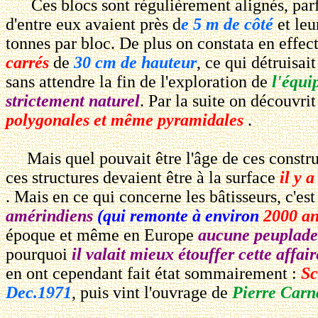
Ces blocs sont régulièrement alignés, parfai
d'entre eux avaient près d
e 5 m de côté
et leu
tonnes par bloc. De plus on constata en effec
carrés
de
30 cm de hauteur
, ce qui détruisa
sans attendre la fin de l'exploration de
l'équi
strictement naturel
. Par la suite on découvri
polygonales et même pyramidales
.
Mais quel pouvait être l'âge de ces constru
ces structures devaient être à la surface
il y 
. Mais en ce qui concerne les bâtisseurs, c'est
amérindiens
(qui remonte à environ
2000 an
époque et même en Europe
aucune peuplade 
pourquoi
il valait mieux étouffer cette affai
en ont cependant fait état sommairement :
Sc
Dec.1971
, puis vint l'ouvrage de
Pierre Car