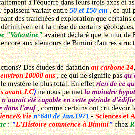
tement à l'équerre dans leurs trois axes et as
r épaisseur variait entre
50 et 150 cm
, ce qui 
tuant des tranchées d'exploration que certains 
it définitivement la thèse de certains géologu
pe "Valentine"
avaient déclaré que le mur de
t encore aux alentours de Bimini d'autres struc
ctions? Des études de datation
au carbone 14
a environ 10000 ans
, ce qui ne signifie pas
qu'e
 le mystère le plus total. En effet
rien de ce qu
s avant J.C
)
ne nous permet
la moindre hypo
n'aurait été capable en cette période d'édif
re dans l'œuf
, comme certains ont cru devoir l
ience&Vie
n°640 de Jan.1971
-
Sciences et 
nac
:
"
L'Histoire commence à Bimini
"
chez
R