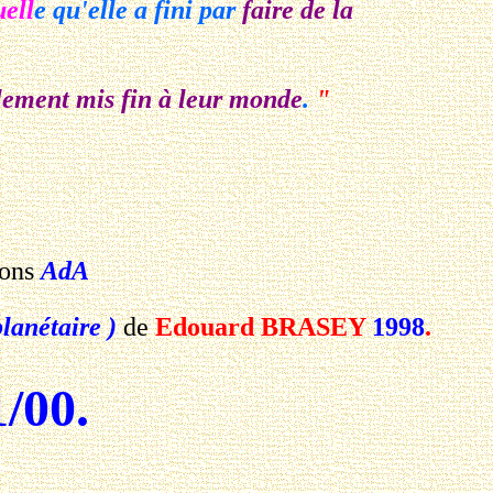
uell
e qu'elle a fini par
faire de la
alement mis fin à leur monde
.
"
ons
AdA
lanétaire )
de
Edouard BRASEY
1998
.
/00.