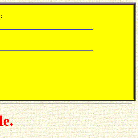
:
de.