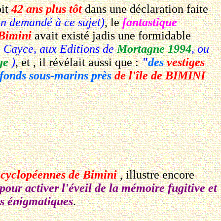
it
42 ans plus tôt
dans une déclaration faite
ien demandé à ce sujet)
, le
fantastique
 Bimini
avait existé jadis une formidable
 Cayce, aux Editions de
Mortagne 1994
, ou
ge
)
, et , il révélait aussi que :
"
des
vestiges
s fonds sous-marins près
de l'île de BIMINI
s cyclopéennes de Bimini
, illustre encore
pour activer l'éveil de la mémoire fugitive et
us énigmatiques
.