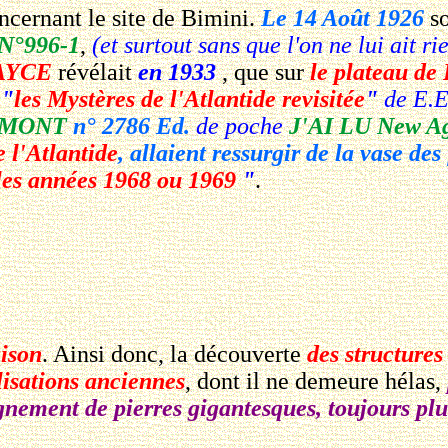
ncernant le site de Bimini.
Le 14 Août 1926
so
 N°996-1
,
(et surtout sans que l'on ne lui ait r
AYCE
révélait
en 1933
, que sur
le plateau de
:
"
les Mystères de l'Atlantide revisitée
"
de E.E
ZEMONT
n° 2786 Ed.
de poche
J'AI LU New A
e l'Atlantide
, allaient ressurgir de la vase de
les années 1968 ou 1969
"
.
aison
. Ainsi donc, la découverte
des structure
lisations anciennes
, dont il ne demeure hélas,
ignement de pierres gigantesques, toujours pl