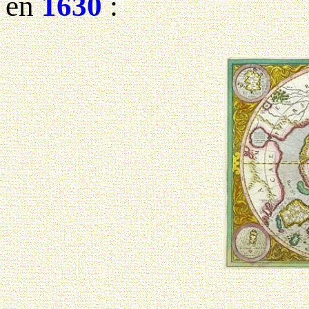
en
1630
: