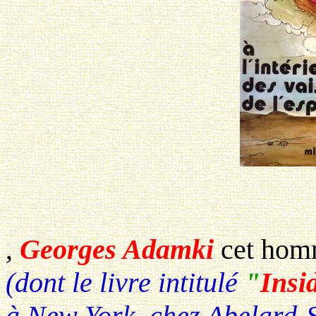
,
Georges Adamki
cet ho
(dont le livre intitulé
"
Insi
à New York, chez Abelard-