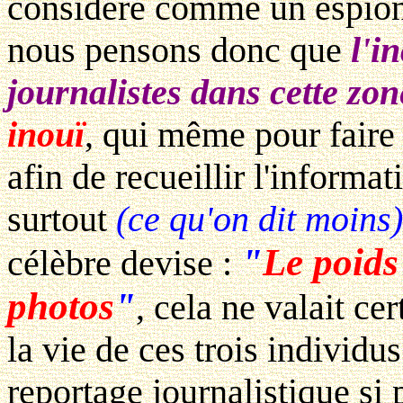
considéré comme un espion 
nous pensons donc que
l'i
journalistes dans cette zon
inouï
, qui même pour faire 
afin de recueillir l'informa
surtout
(ce qu'on dit moins)
"
Le poids
célèbre devise :
photos
"
, cela ne valait ce
la vie de ces trois individu
reportage journalistique si p