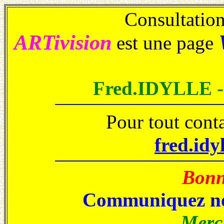
Consultations
ARTivision
est une page
Fred.IDYLLE 
Pour tout cont
fred.idy
Bonne
Communiquez no
Merci