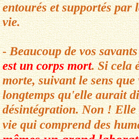
entourés et supportés par 
vie.
- Beaucoup de vos savants
est un corps mort
. Si cela 
morte, suivant le sens que 
longtemps qu'elle aurait d
désintégration. Non ! Elle 
vie qui comprend des hum