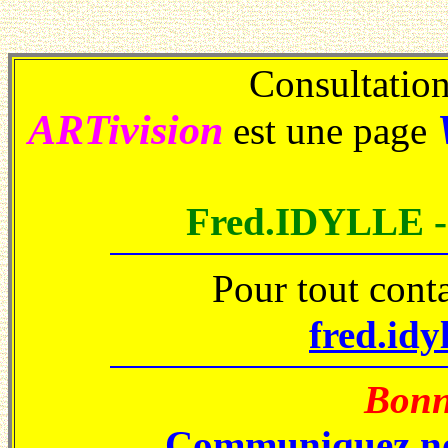
Consultations
ARTivision
est une page
Fred.IDYLLE 
Pour tout cont
fred.idy
Bonne
Communiquez no