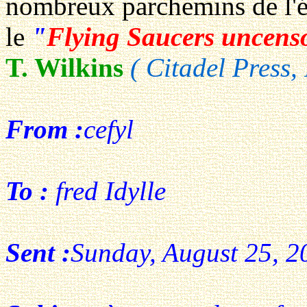
nombreux parchemins de l'é
le
"
Flying Saucers uncens
T. Wilkins
( Citadel Press
From :
cefyl
To :
fred Idylle
Sent :
Sunday, August 25, 