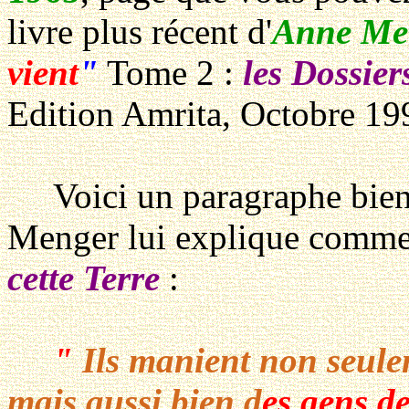
livre plus récent d'
Anne Me
vient
"
Tome 2 :
les Dossie
Edition Amrita, Octobre 19
Voici un paragraphe bien si
Menger lui explique comme
cette Terre
:
"
Ils manient non seulem
mais aussi bien d
es gens d