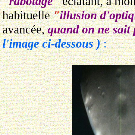
"
rabotage
"
éclatant, à moi
habituelle
"
illusion d'opti
avancée,
quand on ne sait p
l'image ci-dessous )
: