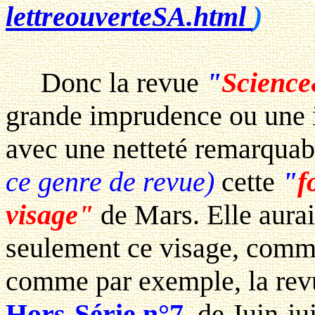
lettreouverteSA.html
)
Donc la revue
"
Science
grande imprudence ou une i
avec une netteté remarquab
ce genre de revue)
cette
"
f
visage
"
de Mars. Elle aurai
seulement ce visage, comme 
comme par exemple, la rev
Hors-Série n°7
, de Juin-ju