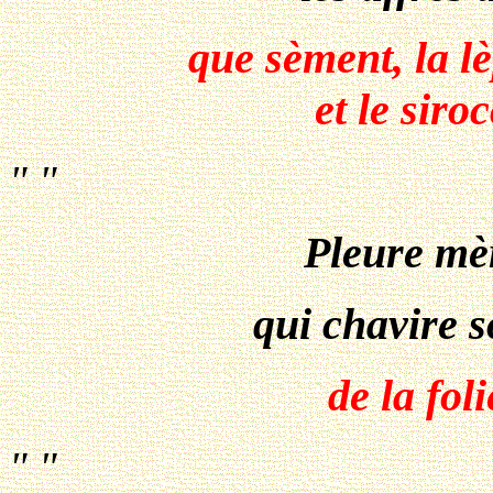
que sèment, la l
et le siro
" "
Pleure mèr
qui chavire s
de la fol
" "