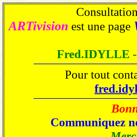
Consultations
ARTivision
est une page
Fred.IDYLLE 
Pour tout cont
fred.idy
Bonne
Communiquez no
Merci