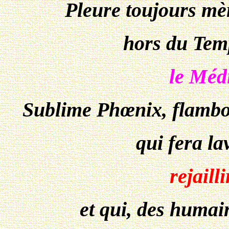
Pleure toujours mèr
hors du Temp
le Méd
Sublime
Phœnix
, flamb
qui fera lav
rejaill
et qui, des humai