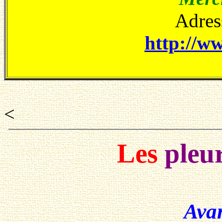
Adress
http://ww
<
Les
pleu
Ava