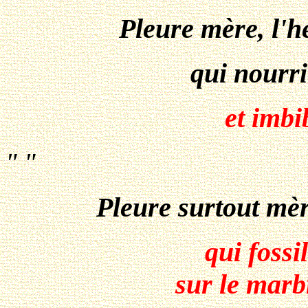
Pleure mère, l'h
qui nourri
et imbi
" "
Pleure surtout mèr
qui fossi
sur le marb