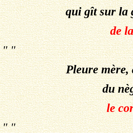
qui gît sur l
de la
" "
Pleure mère, 
du nè
le co
" "