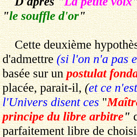
D'après "
La petite voix
"
le souffle d'or
"
Cette deuxième hypothèse 
d'admettre
(si l'on n'a pas 
basée sur un
postulat fond
placée, parait-il,
(
et ce n'e
l'Univers disent ces
"
Maît
principe du libre arbitre
"
q
parfaitement libre de choisi