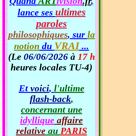
Quand
ART
ivision
.fr
,
ultimes
lance ses
paroles
philosophiques
, sur
la
VRAI
notion
du
...
(Le
06/06/2026
à
17 h
heures locales TU-4)
Et
voici
,
l'ultime
flash-back
,
concernant une
idyllique
affaire
relative
au
PARIS