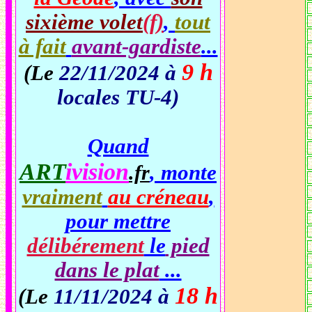
sixième volet
(f)
,
tout
à fait
avant-gardiste
...
9 h
(Le
22/11/2024 à
locales TU-4)
Quand
ART
ivision
, monte
.fr
vraiment
au créneau
,
pour mettre
délibérement
le
pied
dans le plat
...
18 h
(Le
11/11/2024 à