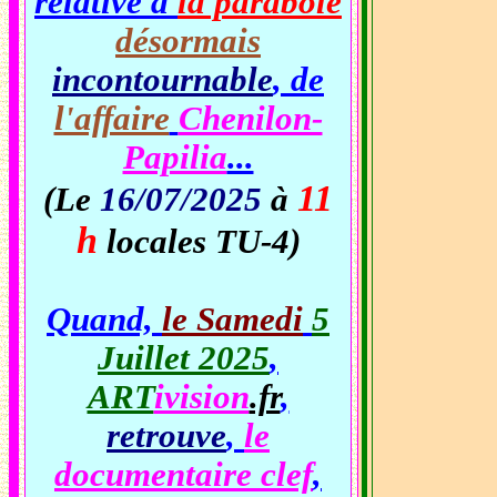
relative à
la parabole
désormais
incontournable
, de
l'affaire
Chenilon-
Papilia
...
11
(Le
16/07/2025
à
h
locales TU-4)
Quand,
le Samedi
5
Juillet 2025
,
ART
ivision
.fr
,
retrouve
,
le
documentaire clef
,