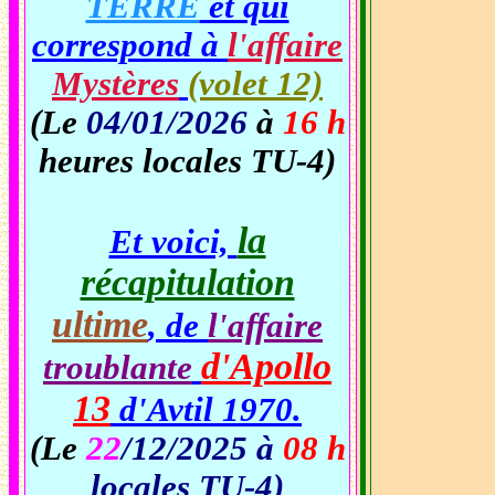
TERRE
et qui
correspond à
l'affaire
Mystères
(volet 12)
(Le
04/01/2026
à
16 h
heures locales TU-4)
la
Et voici,
récapitulation
ultime
, de
l'affaire
d'Apollo
troublante
13
d'Avtil 1970.
(Le
22
/12/2025 à
08 h
locales TU-4)