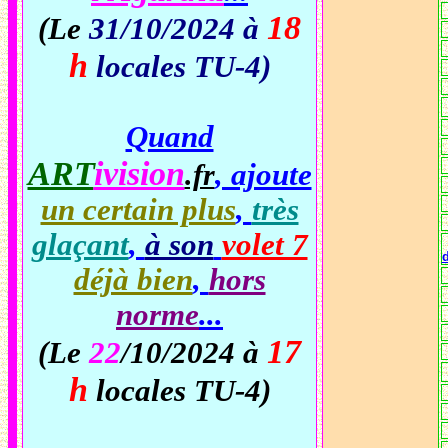
18
(Le
31/10/2024 à
h
locales TU-4)
Quand
ART
ivision
, ajoute
.fr
un certain plus
,
très
glaçant
,
à son
volet 7
déjà bien
,
hors
norme
...
17
(Le
22
/10/2024 à
h
locales TU-4)