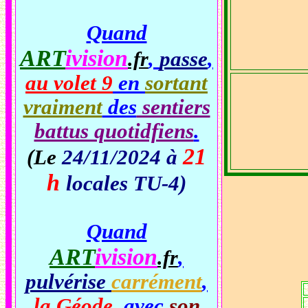
Quand
ART
ivision
,
passe
,
.fr
au volet 9
en
sortant
vraiment
des
sentiers
battus quotidfiens
.
21
(Le
24/11/2024 à
h
locales TU-4)
Quand
ART
ivision
,
.fr
pulvérise
carrément
,
la Géode
, avec
son