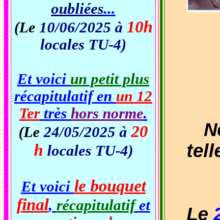
oubliées
...
10h
(Le
10/06/2025 à
locales TU-4)
Et voici
un petit plus
récapitulatif en
un 12
Ter
très
hors norme
.
Ne 
20
(Le
24/05/2025 à
tell
h
locales TU-4)
le bouquet
Et voici
final
,
récapitulatif
et
Le