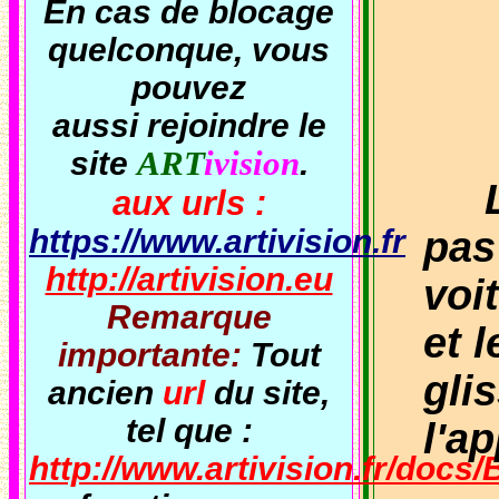
En cas de blocage
quelconque, vous
pouvez
aussi rejoindre le
site
ART
ivision
.
La 
aux urls :
https://www.artivision.fr
pas
http://artivision.eu
voi
Remarque
et l
importante:
Tout
gli
ancien
url
du site,
tel que :
l'ap
http://www.artivision.fr/docs/