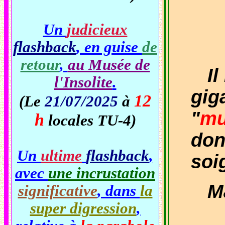
Un
judicieux
flashback
, en guise
de
retour
,
au Musée de
Il 
l'Insolite
.
gig
12
(Le
21/07/2025
à
"
mu
h
locales TU-4)
don
Un
ultime
flashback
,
soi
avec
une incrustation
Mai
significative
, dans
la
super digression
,