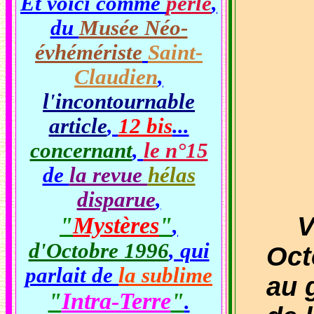
Et voici comme
perle
,
du
Musée Néo-
évhémériste
Saint-
Claudien
,
l'incontournable
article
,
12 bis
...
concernant
,
le n°15
de
la revue
hélas
disparue
,
Vou
"
Mystères
"
,
d'Octobre 1996
, qui
Oct
parlait de
la sublime
au 
"
Intra-Terre
"
.