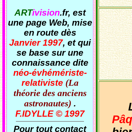
ART
ivision
.fr
, est
une page Web, mise
en route dès
Janvier 1997
, et qui
se base sur une
connaissance dite
néo-évhémériste-
relativiste
(La
théorie des anciens
astronautes)
.
L
F.IDYLLE © 1997
Pâq
Pour tout contact