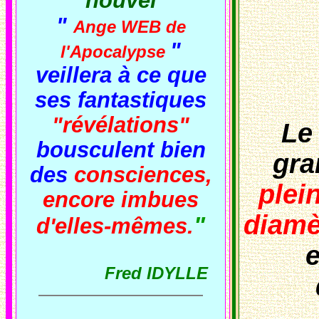
nouvel
"
Ange WEB de
"
l'Apocalypse
veillera à ce que
ses fantastiques
"révélations"
Le
bousculent bien
gra
des
consciences,
plei
encore imbues
diamè
"
d'elles-mêmes.
e
Fred IDYLLE