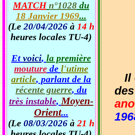
MATCH
n°1028
du
18 Janvier 1969
...
(Le
20/04/2026
à
14 h
heures locales TU-4)
Et
voici
,
la première
mouture
de
l'utime
Il 
article
, parlant de la
des
récente guerre
, du
Moyen-
très instable
,
ano
Orient
...
19
(Le
08/03/2026
à
21 h
heures locales TU-4)