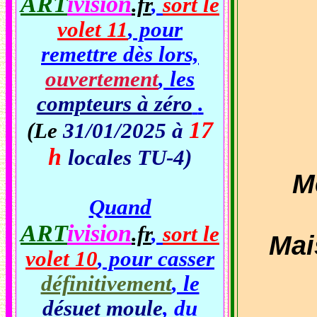
ART
ivision
.fr
,
sort le
volet 11
, pour
remettre dès lors,
ouvertement
, les
compteurs à zéro
.
17
(Le
31/01/2025 à
h
locales TU-4)
Me
Quand
ART
ivision
.fr
,
sort le
Mai
volet 10
, pour casser
définitivement
, le
désuet moule
, du