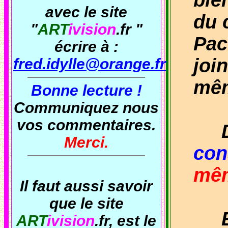
bie
avec le site
du 
"
ART
ivision
.fr
"
Pac
écrire à :
joi
fred.idylle@orange.fr
mêm
Bonne lecture !
Communiquez nous
vos commentaires.
Don
Merci.
con
mêm
Il faut aussi savoir
que le site
En 
ART
ivision
.fr
, est le