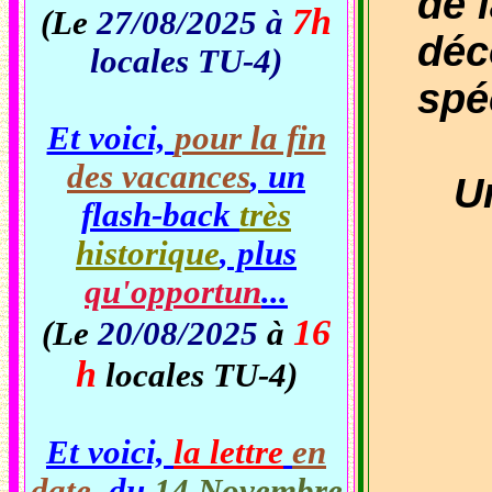
de 
7h
(Le
27/08/2025 à
déc
locales TU-4)
spé
Et voici,
pour la fin
des vacances
, un
Une
flash-back
très
historique
, plus
qu'opportun
...
16
(Le
20/08/2025
à
h
locales TU-4)
Et voici,
la lettre
en
date
, du
14 Novembre