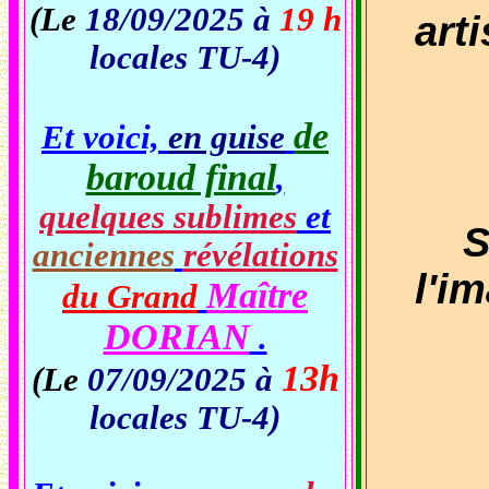
(Le
18/09/2025 à
19 h
art
locales TU-4)
de
Et voici,
en guise
baroud final
,
quelques sublimes
et
Si 
anciennes
révélations
l'i
Maître
du Grand
DORIAN
.
13h
(Le
07/09/2025 à
locales TU-4)