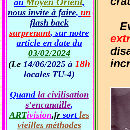
cra
Moyen Orient
au
,
nous invite à faire
,
un
flash back
Evi
surprenant
, sur notre
ext
article en date du
dis
03/02/2024
inc
18h
(Le
14/06/2025 à
locales TU-4)
Quand
la civilisation
s'encanaille
,
ART
ivision
sort
les
.fr
vieilles méthodes