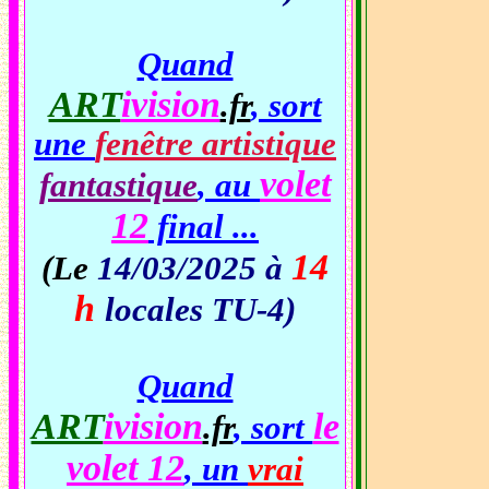
Quand
ART
ivision
.fr
, sort
une
fenêtre artistique
volet
fantastique
, au
12
final ...
14
(Le
14/03/2025 à
h
locales TU-4)
Quand
ART
ivision
le
.fr
, sort
volet 12
, un
vrai