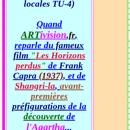
locales TU-4)
Quand
ART
ivision
,
.fr
reparle du
fameux
film
"
Les Horizons
perdus
"
de
Frank
Capra
(1937)
, et de
Shangri-la
,
avant-
premières
préfigurations
de la
découverte
de
l'Agartha
...