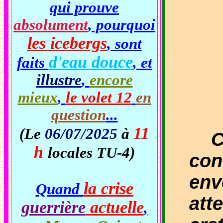
qui prouve
absolument
, pourquoi
les icebergs
, sont
d'eau douce
faits
, et
illustre
,
encore
mieux
,
le volet 12
en
question
...
11
(Le
06/07/2025
à
Cet
h
locales TU-4)
con
env
la crise
Quand
att
guerrière
actuelle
,