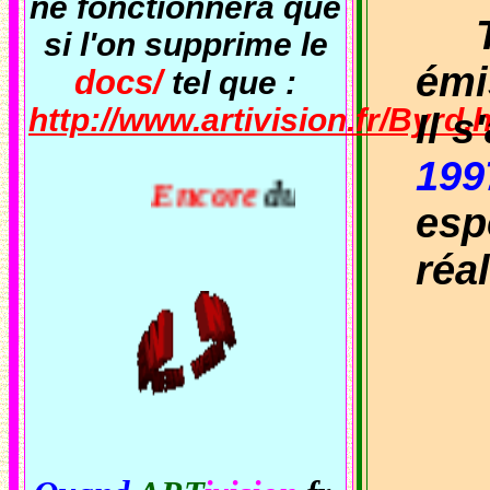
ne fonctionnera que
Tou
si l'on supprime le
émi
docs/
tel que :
http://www.artivision.fr/Byrd.
Il 
199
Encore
du
nouveau
sur
ART
i
esp
réa