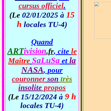
cursus officiel
.
15
(Le
02/01/2025 à
h
locales TU-4)
Quand
ART
ivision
, cite
le
.fr
SaLuSa
la
Maître
et
NASA
, pour
couronner
son
très
insolite
propos
9 h
(Le
15/12/2024 à
Si
locales TU-4)